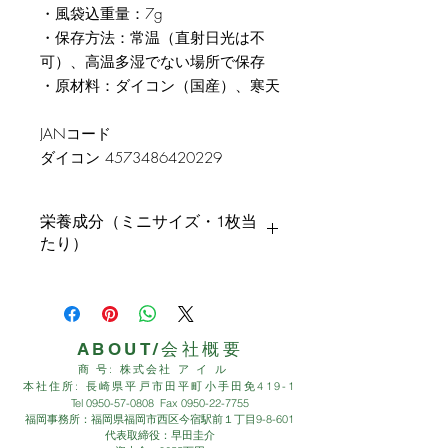
・風袋込重量：7g
・保存方法：常温（直射日光は不
可）、高温多湿でない場所で保存
・原材料：ダイコン（国産）、寒天
JANコード
ダイコン 4573486420229
栄養成分（ミニサイズ・1枚当
たり）
食物繊維 0.41g
エネルギー 2.68Kcal
タンパク質 0.08g
脂質 0.01g
ABOUT/会社概要
炭水化物 0.77g(糖質0.36g/食
商 号: 株式会社 ア イ ル
物繊維0.41g)
本社住所: 長崎県平戸市田平町小手田免419-1
Tel
0950-57-0808
Fax
0950-22-7755
食塩相当量 0.004g
福岡事務所：福岡県福岡市西区今宿駅前１丁目9-8-601
代表取締役：早田圭介